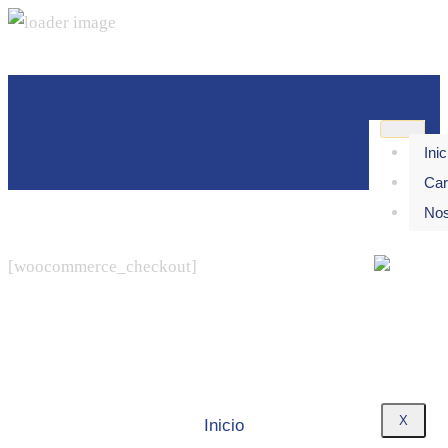
Checkout
Inic
Car
Nos
[woocommerce_checkout]
X
Inicio