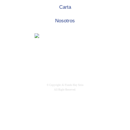
Carta
Nosotros
© Copyright Al Fondo Hay Sitio
All Right Reserved.