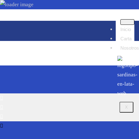
Lomo en salsa de perdiz
Inicio
agosto 29, 2025
Carta
Nosotro
X